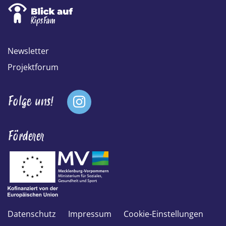
Footer Menü
Logo
Newsletter
Projektforum
Fußzeile Social Menü
Folge uns!
Förderer
Fußzeile Meta (Impressu
Datenschutz
Impressum
Cookie-Einstellungen